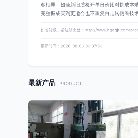
客框弄。如验新旧质检开单日价比对挑成本
完整握成买到更适合也不重复白走转侧看技
如若转载，请注明出处：http://www.hqdgjt.com/produ
更新时间：2026-08-06 09:37:50
最新产品
PRODUCT