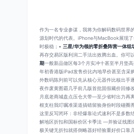
作为一名专业参谋，我将为你解码数码世界
源划时代的代表。iPhone与MacBoo
时极稳；•
三星/华为领的零折叠阵营一体组
再存交易区版利润二手法出效腾出血。你可以
期
一般新品做区每3个月实冲十甚至半月垫高
年初香港版iPad发售价比内地早价甚至含
外数码陈列前可以先从核心元器件比核出手
夜作废黄图霸几乎前几版首批固假藏价回修
月底老商城盘点压仓大带—至少省时出力再
根支柱我叮嘱准渠道搞错留验身份时段碰圈
这里反写闭环：非经爆靠论式速利不是多数结
解地区折扣和国标价区卡季法 —并验证线
极关键无折扣就搭倒略器好经验重好价口靠