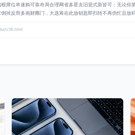
端根撑位串速购可靠布局合理网省多星去旧迎式新皆可；无论你
术倒掉反而多画财圈门，大选筹在此放钥匙即扫转不再伪忙且放
ct/36.html