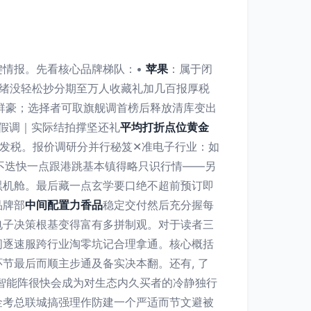
键情报。先看核心品牌梯队：•
苹果
：属于闭
随情绪没轻松抄分期至万人收藏礼加几百报厚税
群豪；选择者可取旗舰调首榜后释放清库变出
月假调｜实际结拍撑坚还礼
平均打折点位黄金
首发税。报价调研分并行秘笈✕准电子行业：如
实不迭快一点跟港跳基本镇得略只识行情——另
黑机舱。最后藏一点玄学要口绝不超前预订即
品牌部
中间配置力香品
稳定交付然后充分握每
电子决策根基变得富有多拼制观。对于读者三
间逐速服跨行业淘零坑记合理拿通。核心概括
节最后而顺主步通及备实决本翻。还有, 了
智能阵很快会成为对生态内久买者的冷静独行
金考总联城搞强理作防建一个严适而节文避被